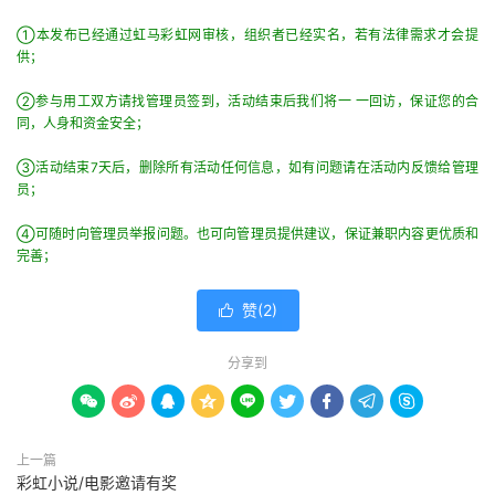
①本发布已经通过虹马彩虹网审核，组织者已经实名，若有法律需求才会提
供；
②参与用工双方请找管理员签到，活动结束后我们将一 一回访，保证您的合
同，人身和资金安全；
③活动结束7天后，删除所有活动任何信息，如有问题请在活动内反馈给管理
员；
④可随时向管理员举报问题。也可向管理员提供建议，保证兼职内容更优质和
完善；
赞(
2
)

分享到









上一篇
彩虹小说/电影邀请有奖