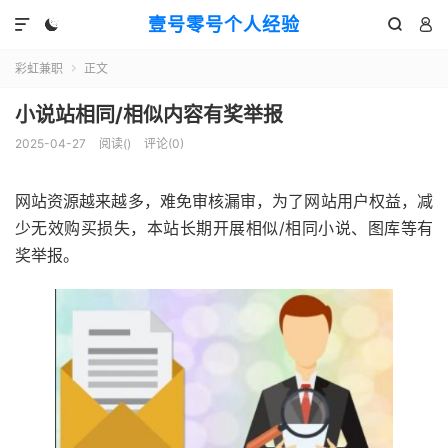
壹号零号个人经验




彩虹兼职
正文

小说站相同/相似内容有奖举报
2025-04-27
阅读(
)
评论(0)
网站资源越来越多，难免审核漏审，为了网站用户权益，减
少无效购买损失，本站长期开展相似/相同小说、图库等有
奖举报。