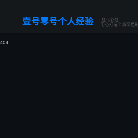
壹号零号个人经验
i虹马彩虹
用心打造全新绿色彩
404